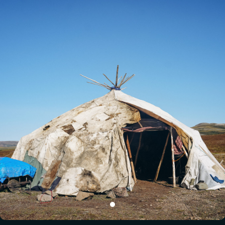
ЧЕК-ЛИСТ
ПУТЕШЕСТВЕННИКА
Все вещи необходимо упаковать
в мягкие сумки и рюкзаки!
Верхняя одежда должна быть свободной, чтобы иметь
возможность надеть под нее другие слои одежды!
Берите привычные вам средства, чтобы избежать
аллергических реакций
в экспедиции!
куртка-штормовка, брюки из водоотталкивающих
материалов (waterproof) или ветро-, валгозащитная
одежда с мембраной
водонепромокаемые сапоги
до колена: резиновые или
из синтетических материалов
с теплой внутренней вставкой