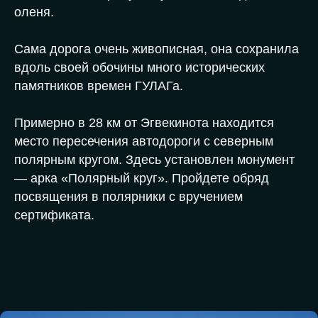
оленя.
→ возможность пользоваться прачечной
→ контент, созданный командой
Сама дорога очень живописная, она сохранила
вдоль своей обочины много исторических
В СТОИМОСТЬ ПРОГРАММЫ
НЕ
ВХОДИТ
памятников времен ГУЛАГа.
(ОПЛАЧИВАЕТСЯ ДОПОЛНИТЕЛЬНО):
→ трансфер до места начала экспедиции и
обратно
Примерно в 28 км от Эгвекинота находится
→ наземное обслуживание до и после
проведения экспедиции (отели, экскурсии,
место пересечения автодороги с северным
трансфер)
→ обязательная медицинская страховка с
полярным кругом. Здесь установлен монумент
покрытием экстренной эвакуации
— арка «Полярный круг». Пройдете обряд
→ размещение в гостинице Анадырь
посвящения в полярники с вручением
сертификата.