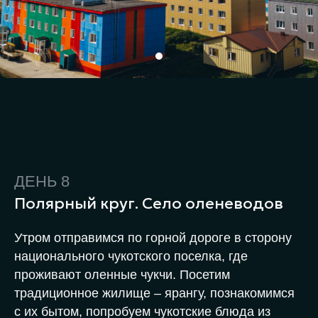
СТОИМОСТЬ
430 000 ₽
ОТПРАВИТЬСЯ В ПУТЕШЕСТВИЕ
ДЕНЬ 8
Полярный круг. Село оленеводов
В СТОИМОСТЬ ПРОГРАММЫ ВХОДИТ:
Утром отправимся по горной дороге в сторону
национального чукотского поселка, где
→ проживание в хостеле Базы морских
проживают оленные чукчи. Посетим
экспедиций "Алеут", в гостинице квартирного типа
и на базе на острове Коса Мээчкын
традиционное жилище – ярангу, познакомимся
→ 3-х разовое питание
→ все активности программы
с их бытом, попробуем чукотские блюда из
→ мероприятия: показы фильмов, лекции