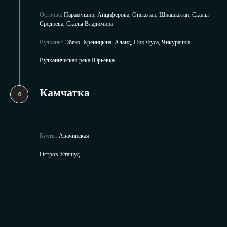
Острова:
Парамушир, Анциферова, Онекотан, Шиашкотан, Скалы
Среднева, Скалы Владимира
Вулканы:
Эбеко, Креницына, Алаид, Пик Фуса, Чикурачки
Вулканическая река Юрьевка
Камчатка
Бухты:
Авачинская
Остров Уташуд