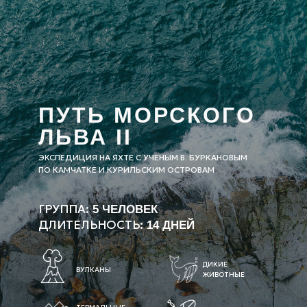
ПУТЬ МОРСКОГО
ЛЬВА II
ЭКСПЕДИЦИЯ НА ЯХТЕ С УЧЕНЫМ В. БУРКАНОВЫМ
ПО КАМЧАТКЕ И КУРИЛЬСКИМ ОСТРОВАМ
ГРУППА:
5 ЧЕЛОВЕК
ДЛИТЕЛЬНОСТЬ:
14 ДНЕЙ
ДИКИЕ
ВУЛКАНЫ
ЖИВОТНЫЕ